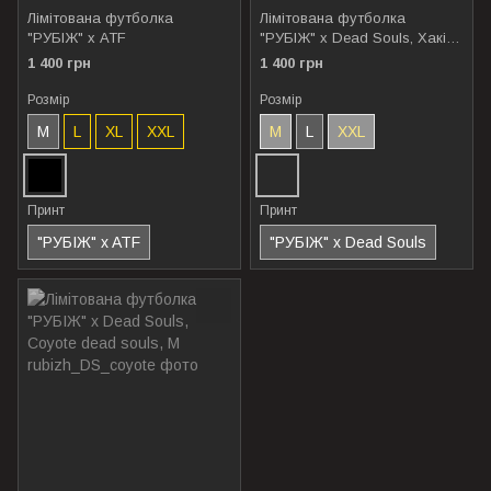
Лімітована футболка
Лімітована футболка
"РУБІЖ" х ATF
"РУБІЖ" x Dead Souls, Хакі
Рубіж, L
1 400 грн
1 400 грн
Розмір
Розмір
M
L
XL
XXL
M
L
XXL
Принт
Принт
"РУБІЖ" x ATF
"РУБІЖ" x Dead Souls