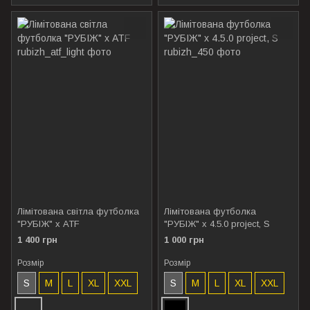
Лімітована світла футболка
Лімітована футболка
"РУБІЖ" х ATF
"РУБІЖ" х 4.5.0 project, S
1 400 грн
1 000 грн
Розмір
Розмір
S
M
L
XL
XXL
S
M
L
XL
XXL