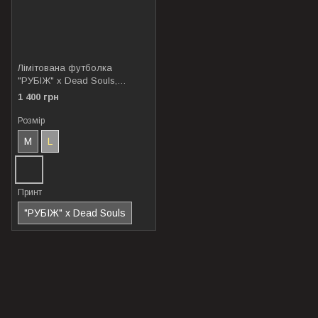
Лімітована футболка
"РУБІЖ" x Dead Souls,
Coyote dead souls, M
1 400 грн
Розмір
M
L
Принт
"РУБІЖ" x Dead Souls