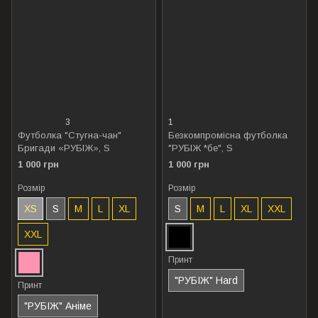
3
1
Футболка "Стугна-чан"
Безкомпромісна футболка
Бригади «РУБІЖ», S
"РУБІЖ *бе", S
1 000 грн
1 000 грн
Розмір
Розмір
XS
S
M
L
XL
S
M
L
XL
XXL
XXL
Принт
"РУБІЖ" Hard
Принт
"РУБІЖ" Аніме