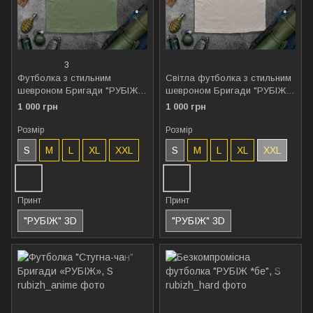
3
Футболка з стильним
Світла футболка з стильним
шевроном Бригади "РУБІЖ" ,
шевроном Бригади "РУБІЖ" ,
Хакі Рубіж, S
Таш Рубіж, S
1 000 грн
1 000 грн
Розмір
Розмір
S
M
L
XL
XXL
S
M
L
XL
XXL
Принт
Принт
"РУБІЖ" 3D
"РУБІЖ" 3D