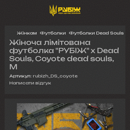
Жінкам
Футболки
Футболки Dead Souls
Ж
Жіноча лімітована
футболка "РУБІЖ" x Dead
Souls, Coyote dead souls,
M
Артикул:
rubizh_DS_coyote
Написати відгук