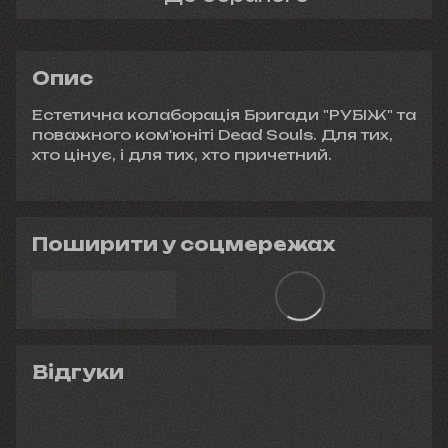
Опис
Естетична колаборація Бригади "РУБІЖ" та
поважного ком'юніті Dead Souls. Для тих,
хто цінує, і для тих, хто причетний.
Поширити у соцмережах
Відгуки