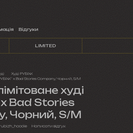
мація
Відгуки
LIMITED
уді
Худі РУБІЖ
РУБІЖ" x Bad Stories Company, Чорний, S/M
імітоване худі
x Bad Stories
, Чорний, S/M
rubizh_hoodie
Написати відгук