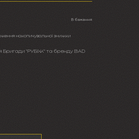
н
В бажання
аження накопичувальної знижки
я Бригади "РУБІЖ" та бренду BAD