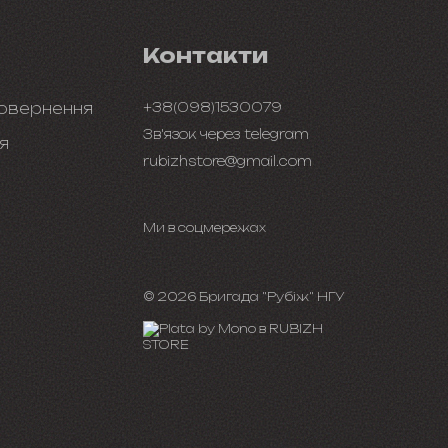
Контакти
повернення
+38(098)1530079
Зв'язок через telegram
я
rubizhstore@gmail.com
Ми в соцмережах
Telegram
© 2026 Бригада "Рубіж" НГУ
зв'язок
з
підтримкою