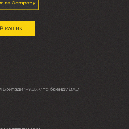
ories Company
В кошик
я Бригади "РУБІЖ" та бренду BAD