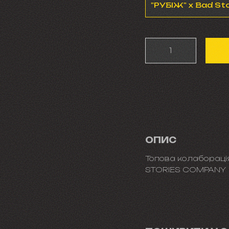
"РУБІЖ" x Bad St
ОПИС
Топова колабораці
STORIES COMPANY