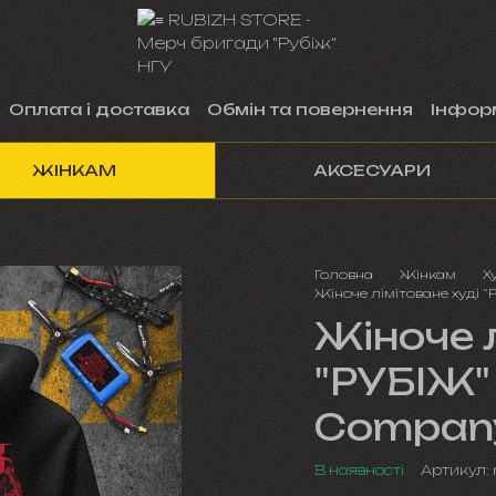
Оплата і доставка
Обмін та повернення
Інфор
ЖІНКАМ
АКСЕСУАРИ
Головна
Жінкам
Х
Жіноче лімітоване худі "
Жіноче л
"РУБІЖ" 
Company
В наявності
Артикул: 