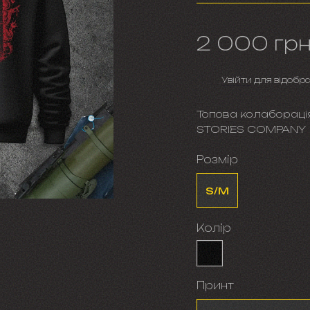
2 000 гр
%
Увійти
для відобр
Топова колабораці
STORIES COMPANY
Розмір
S/M
Колір
Принт