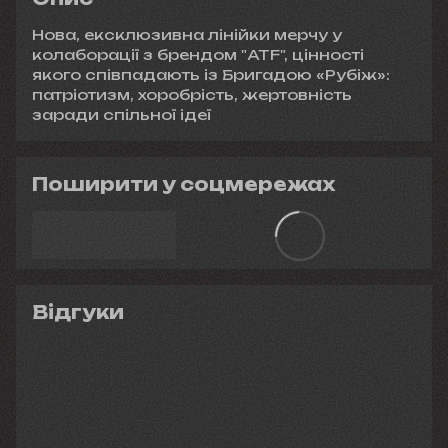
Нова, ексклюзивна лінійки мерчу у
колаборації з брендом "ATF", цінності
якого співпадають із Бригадою «Рубіж»:
патріотизм, хоробрість, жертовність
заради спільної ідеї
Поширити у соцмережах
Відгуки