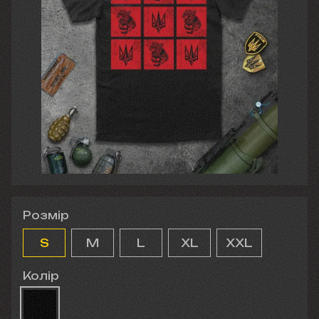
Розмір
S
M
L
XL
XXL
Колір