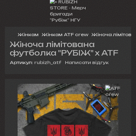
Жінкам
Жінкам ATF crew
Жіноча лімітова
Жіноча лімітована
футболка "РУБІЖ" х ATF
Артикул:
rubizh_atf
Написати відгук